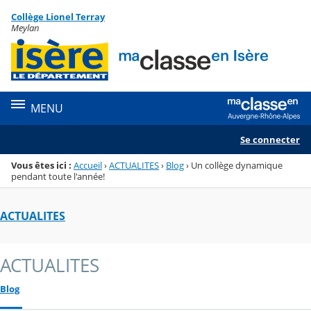
Panneau de gestion des cookies
Collège Lionel Terray
Menu de la rubrique
Contenu
Meylan
MENU
Se connecter
Vous êtes ici :
Accueil
›
ACTUALITES
›
Blog
›
Un collège dynamique
pendant toute l'année!
ACTUALITES
ACTUALITES
Blog