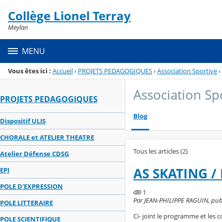
Panneau de gestion des cookies
Collège Lionel Terray
Menu de la rubrique
Contenu
Meylan
MENU
Vous êtes ici :
Accueil
›
PROJETS PEDAGOGIQUES
›
Association Sportive
›
Association Sp
PROJETS PEDAGOGIQUES
Blog
Dispositif ULIS
CHORALE et ATELIER THEATRE
Tous les articles (2)
Atelier Défense CDSG
AS SKATING /
EPI
POLE D'EXPRESSION
1
Par JEAN-PHILIPPE RAGUIN, publ
POLE LITTERAIRE
Ci- joint le programme et les c
POLE SCIENTIFIQUE