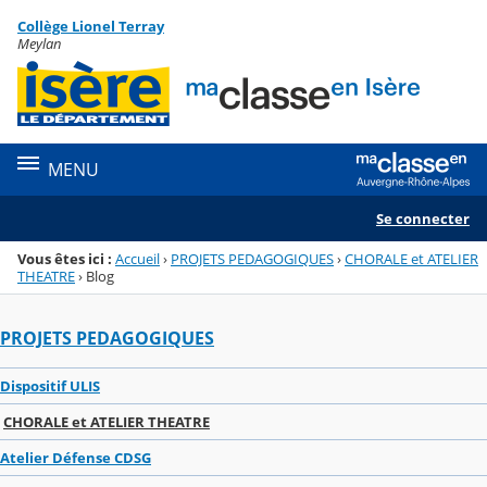
Panneau de gestion des cookies
Collège Lionel Terray
Menu de la rubrique
Contenu
Meylan
MENU
Se connecter
Vous êtes ici :
Accueil
›
PROJETS PEDAGOGIQUES
›
CHORALE et ATELIER
THEATRE
›
Blog
PROJETS PEDAGOGIQUES
Dispositif ULIS
CHORALE et ATELIER THEATRE
Atelier Défense CDSG