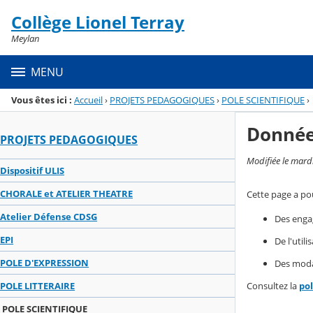
Panneau de gestion des cookies
Collège Lionel Terray
Menu de la rubrique
Contenu
Meylan
MENU
Vous êtes ici :
Accueil
›
PROJETS PEDAGOGIQUES
›
POLE SCIENTIFIQUE
›
Donnée
PROJETS PEDAGOGIQUES
Modifiée le mard
Dispositif ULIS
CHORALE et ATELIER THEATRE
Cette page a pou
Atelier Défense CDSG
Des enga
EPI
De l'util
POLE D'EXPRESSION
Des modal
Consultez la
po
POLE LITTERAIRE
POLE SCIENTIFIQUE